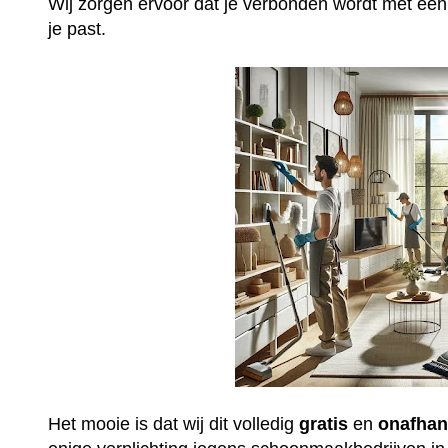
Wij zorgen ervoor dat je verbonden wordt met ee
je past.
Het mooie is dat wij dit volledig
gratis
en
onafhan