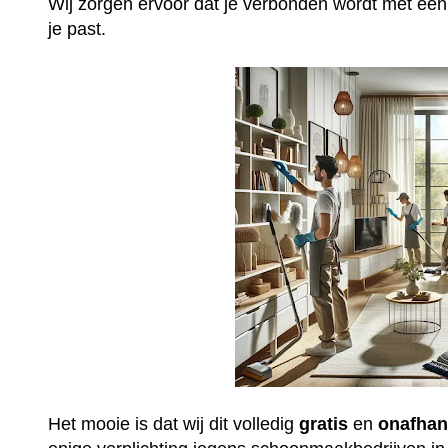
Wij zorgen ervoor dat je verbonden wordt met ee
je past.
Het mooie is dat wij dit volledig
gratis
en
onafhan