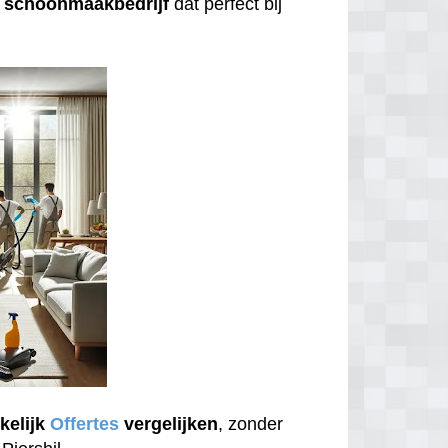
n
schoonmaakbedrijf
dat perfect bij
kelijk
Offertes
vergelijken
, zonder