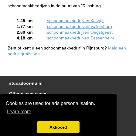
schoonmaakbedrijven in de buurt van "Rijnsburg"
1.45 km
schoonmaakbedrijven Katwijk
1.77 km
schoonmaakbedrijven Valkenburg
2.60 km
schoonmaakbedrijven Oegstgeest
4.18 km
schoonmaakbedrijven Sassenheim
Bent of kent u een schoonmaakbedrijf in Rijnsburg?
Meld een
bedrijf gratis aan
stucadoor-nu.nl
Offerte aanvragen
Cookies are used for ads personalisation.
Linkjes
Learn more
Kennisbank
Glaszetter-nu.nl
Akkoord
Disclaimer