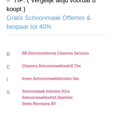
✅ TIP: ( Vergelijk altijd voordat u
koopt )
Gratis Schoonmaak Offertes &
bespaar tot 40%
BB Dienstverlening Cleaning Services
B
Cleaners Schoonmaakbedrijf The
C
Ingen Schoonmaakdiensten Van
I
Schoonmaak Interieur Klus
S
Schoonmaakbedrijf Sparkles
Smits Reiniging BV