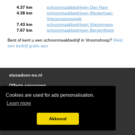
4.37 km
schoonmaakbedrijven Den Ham
4.38 km
schoonmaakbedrijven Westerhaar-
Vriezenveensewijk
7.43 km
schoonmaakbedrijven Vriezenveen
7.67 km
schoonmaakbedrijven Bergentheim
Bent of kent u een schoonmaakbedrijf in Vroomshoop?
Meld
een bedrijf gratis aan
stucadoor-nu.nl
Offerte aanvragen
Cookies are used for ads personalisation.
Linkjes
Learn more
Kennisbank
Glaszetter-nu.nl
Akkoord
Disclaimer