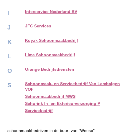
Interservice Nederland BV
I
JFC Services
J
Koyak Schoonmaakbedrijf
K
Lima Schoonmaakbedrijf
L
Orange Bedrijfsdiensten
O
Schoonmaak- en Servicebedrijf Van Lambalgen
S
VOF
Schoonmaakbedrijf MWS
Schurink In- en Exterieurverzorging P
Servicebedrijf
schoonmaakbedrijven in de buurt van "Weesp"