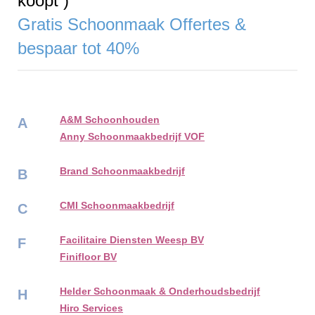
koopt )
Gratis Schoonmaak Offertes &
bespaar tot 40%
A&M Schoonhouden
A
Anny Schoonmaakbedrijf VOF
Brand Schoonmaakbedrijf
B
CMI Schoonmaakbedrijf
C
Facilitaire Diensten Weesp BV
F
Finifloor BV
Helder Schoonmaak & Onderhoudsbedrijf
H
Hiro Services