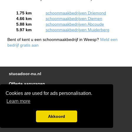
1.75 km
schoonmaakbedrijven Driemond
4.66 km
schoonmaakbedrijven Diemen
5.88 km
schoonmaakbedrijven Abcoude
5.97 km
schoonmaakbedrijven Muiderberg
Bent of kent u een schoonmaakbedrijf in Weesp?
Meld een
bedrijf gratis aan
stucadoor-nu.nl
Offerte aanvragen
Cookies are used for ads personalisation.
Linkjes
Learn more
Kennisbank
Glaszetter-nu.nl
Akkoord
Disclaimer