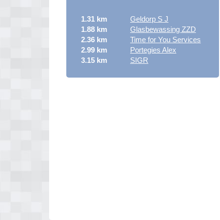
1.31 km
Geldorp S J
1.88 km
Glasbewassing ZZD
2.36 km
Time for You Services
2.99 km
Portegies Alex
3.15 km
SIGR