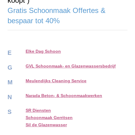
koopt )
Gratis Schoonmaak Offertes &
bespaar tot 40%
Elke Dag Schoon
E
GVL Schoonmaak- en Glazenwassersbedrijf
G
Meulendijks Cleaning Service
M
Narada Beton- & Schoonmaakwerken
N
SR Diensten
S
Schoonmaak Gerritsen
Sil de Glazenwasser