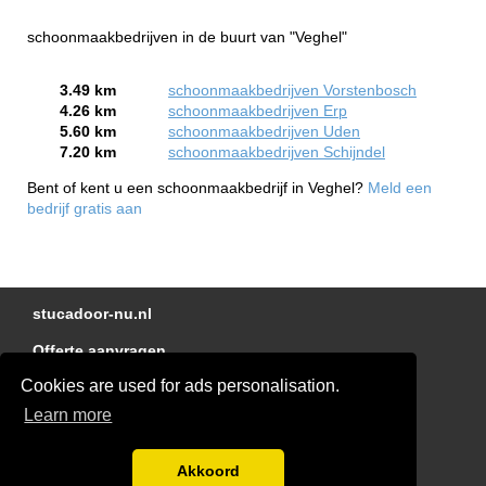
schoonmaakbedrijven in de buurt van "Veghel"
3.49 km
schoonmaakbedrijven Vorstenbosch
4.26 km
schoonmaakbedrijven Erp
5.60 km
schoonmaakbedrijven Uden
7.20 km
schoonmaakbedrijven Schijndel
Bent of kent u een schoonmaakbedrijf in Veghel?
Meld een
bedrijf gratis aan
stucadoor-nu.nl
Offerte aanvragen
Cookies are used for ads personalisation.
Linkjes
Learn more
Kennisbank
Glaszetter-nu.nl
Akkoord