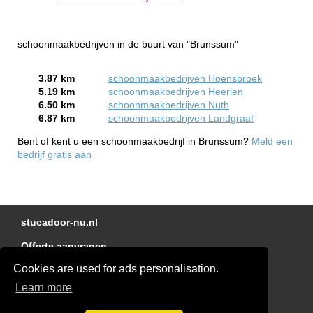
schoonmaakbedrijven in de buurt van "Brunssum"
3.87 km
schoonmaakbedrijven Hoensbroek
5.19 km
schoonmaakbedrijven Heerlen
6.50 km
schoonmaakbedrijven Nuth
6.87 km
schoonmaakbedrijven Landgraaf
Bent of kent u een schoonmaakbedrijf in Brunssum?
Meld een
bedrijf gratis aan
stucadoor-nu.nl
Offerte aanvragen
Cookies are used for ads personalisation.
Linkjes
Learn more
Kennisbank