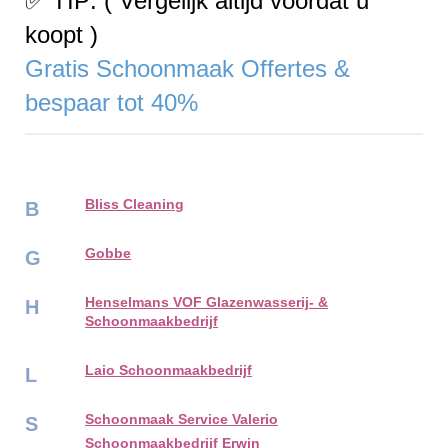
✅ TIP: ( Vergelijk altijd voordat u
koopt )
Gratis Schoonmaak Offertes &
bespaar tot 40%
Bliss Cleaning
B
Gobbe
G
Henselmans VOF Glazenwasserij- &
H
Schoonmaakbedrijf
Laio Schoonmaakbedrijf
L
Schoonmaak Service Valerio
S
Schoonmaakbedrijf Erwin