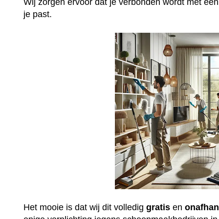
Wij zorgen ervoor dat je verbonden wordt met ee
je past.
Het mooie is dat wij dit volledig
gratis
en
onafhan