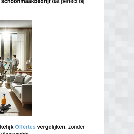
n
schoonmaakbedrijf
dat perfect bij
kelijk
Offertes
vergelijken
, zonder