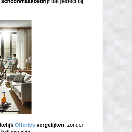
n
schoonmaakbedrijf
dat perfect bij
kelijk
Offertes
vergelijken
, zonder