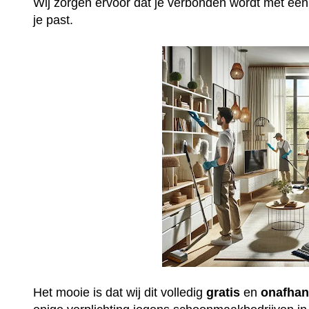
Wij zorgen ervoor dat je verbonden wordt met ee
je past.
Het mooie is dat wij dit volledig
gratis
en
onafhan