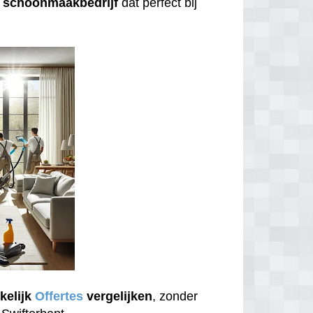
n
schoonmaakbedrijf
dat perfect bij
kelijk
Offertes
vergelijken
, zonder