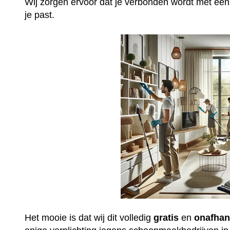
Wij zorgen ervoor dat je verbonden wordt met ee
je past.
Het mooie is dat wij dit volledig
gratis
en
onafhan