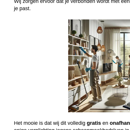
Wij zorgen ervoor dat je verbonden wordt met ee
je past.
Het mooie is dat wij dit volledig
gratis
en
onafhan