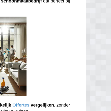
n
schoonmaakbedrijf
dat perfect bij
kelijk
Offertes
vergelijken
, zonder